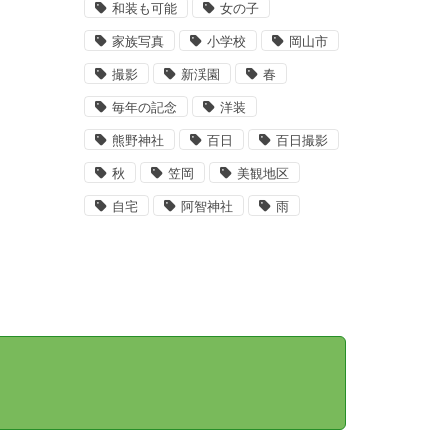
和装も可能
女の子
家族写真
小学校
岡山市
撮影
新渓園
春
毎年の記念
洋装
熊野神社
百日
百日撮影
秋
笠岡
美観地区
自宅
阿智神社
雨