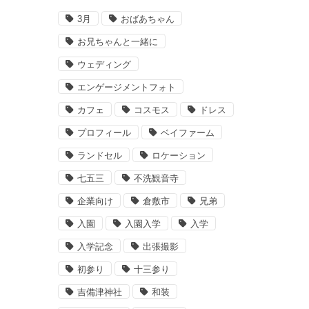
3月
おばあちゃん
お兄ちゃんと一緒に
ウェディング
エンゲージメントフォト
カフェ
コスモス
ドレス
プロフィール
ベイファーム
ランドセル
ロケーション
七五三
不洗観音寺
企業向け
倉敷市
兄弟
入園
入園入学
入学
入学記念
出張撮影
初参り
十三参り
吉備津神社
和装