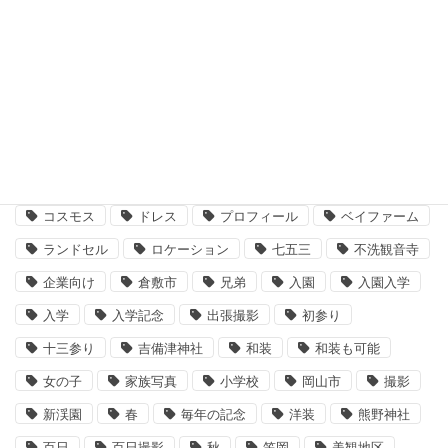
2014年7月
タグ
3月
おばあちゃん
お兄ちゃんと一緒に
ウェディング
エンゲージメントフォト
カフェ
コスモス
ドレス
プロフィール
ベイファーム
ランドセル
ロケーション
七五三
不洗観音寺
企業向け
倉敷市
兄弟
入園
入園入学
入学
入学記念
出張撮影
初参り
十三参り
吉備津神社
和装
和装も可能
女の子
家族写真
小学校
岡山市
撮影
新渓園
春
毎年の記念
洋装
熊野神社
百日
百日撮影
秋
笠岡
美観地区